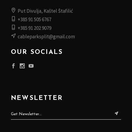
Put Divulja, Kaštel Štafilić
+385 91 505 6767
+385 91 202 9079
cableparksplit@gmail.com
OUR SOCIALS
NEWSLETTER